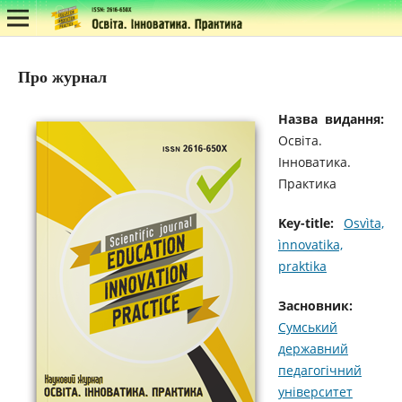
Про журнал
Назва видання:
Освіта.
Інноватика.
Практика
Key-title:
Osvìta,
ìnnovatika,
praktika
Засновник:
Сумський
державний
педагогічний
університет