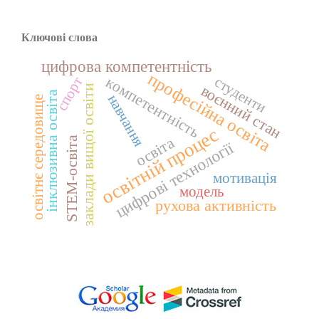
Ключові слова
цифрова компетентність
професійна освіта
компетентність
студенти
спорт
воєнний стан
заклади вищої освіти
інклюзивна освіта
навчання
освітнє середовище
освітній процес
освіта
STEM-освіта
цифрові технології
мотивація
модель
рухова активність