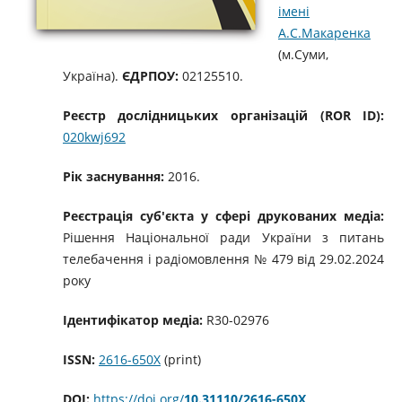
імені
А.С.Макаренка
(м.Суми,
Україна).
ЄДРПОУ:
02125510.
Реєстр дослідницьких організацій (ROR ID):
020kwj692
Рік заснування:
2016.
Реєстрація суб'єкта у сфері друкованих медіа:
Рішення Національної ради України з питань
телебачення і радіомовлення № 479 від 29.02.2024
року
Ідентифікатор медіа:
R30-02976
ISSN:
2616-650X
(print)
DOI:
https://doi.org/
10.31110/2616-650X