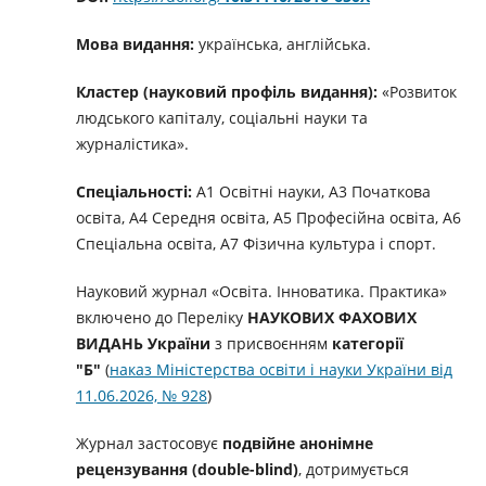
Мова видання:
українська, англійська.
Кластер (науковий профіль видання):
«Розвиток
людського капіталу, соціальні науки та
журналістика».
Спеціальності:
А1 Освітні науки, А3 Початкова
освіта, А4 Середня освіта, А5 Професійна освіта, А6
Спеціальна освіта, А7 Фізична культура і спорт.
Науковий журнал «Освіта. Інноватика. Практика»
включено до Переліку
НАУКОВИХ ФАХОВИХ
ВИДАНЬ України
з присвоєнням
категорії
"Б"
(
наказ Міністерства освіти і науки України від
11.06.2026, № 928
)
Журнал застосовує
подвійне анонімне
рецензування (
double
-
blind
)
, дотримується